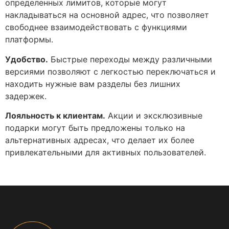
определенных лимитов, которые могут
накладываться на основной адрес, что позволяет
свободнее взаимодействовать с функциями
платформы.
Удобство.
Быстрые переходы между различными
версиями позволяют с легкостью переключаться и
находить нужные вам разделы без лишних
задержек.
Лояльность к клиентам.
Акции и эксклюзивные
подарки могут быть предложены только на
альтернативных адресах, что делает их более
привлекательными для активных пользователей.