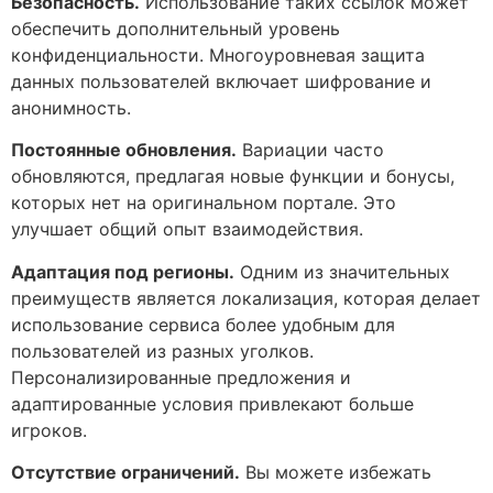
Безопасность.
Использование таких ссылок может
обеспечить дополнительный уровень
конфиденциальности. Многоуровневая защита
данных пользователей включает шифрование и
анонимность.
Постоянные обновления.
Вариации часто
обновляются, предлагая новые функции и бонусы,
которых нет на оригинальном портале. Это
улучшает общий опыт взаимодействия.
Адаптация под регионы.
Одним из значительных
преимуществ является локализация, которая делает
использование сервиса более удобным для
пользователей из разных уголков.
Персонализированные предложения и
адаптированные условия привлекают больше
игроков.
Отсутствие ограничений.
Вы можете избежать