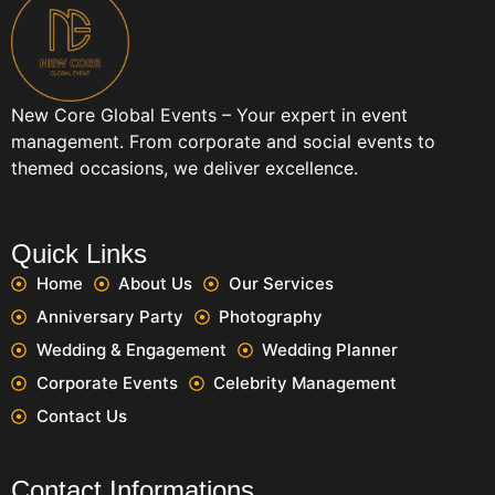
New Core Global Events – Your expert in event
management. From corporate and social events to
themed occasions, we deliver excellence.
Quick Links
Home
About Us
Our Services
Anniversary Party
Photography
Wedding & Engagement
Wedding Planner
Corporate Events
Celebrity Management
Contact Us
Contact Informations