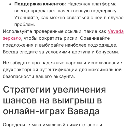
Поддержка клиентов:
Надежная платформа
всегда предлагает качественную поддержку.
Уточняйте, как можно связаться с ней в случае
проблем.
Используйте проверенные ссылки, такие как
Vavada
зеркало
, чтобы сократить риски. Сравнивайте
предложения и выбирайте наиболее подходящее.
Всегда следите за условиями доступа и бонусами.
Не забудьте про надежные пароли и использование
двухфакторной аутентификации для максимальной
безопасности вашего аккаунта.
Стратегии увеличения
шансов на выигрыш в
онлайн-играх Вавада
Определите максимальный лимит ставок и