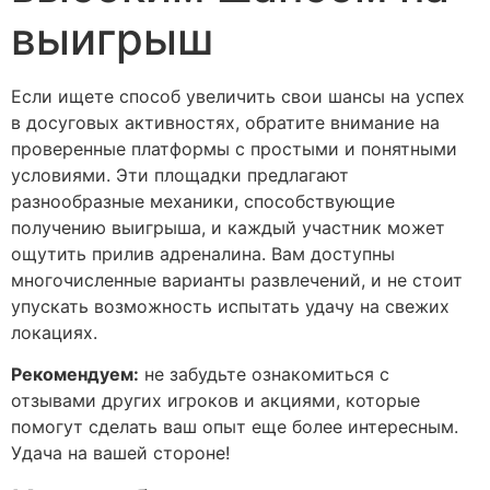
выигрыш
Если ищете способ увеличить свои шансы на успех
в досуговых активностях, обратите внимание на
проверенные платформы с простыми и понятными
условиями. Эти площадки предлагают
разнообразные механики, способствующие
получению выигрыша, и каждый участник может
ощутить прилив адреналина. Вам доступны
многочисленные варианты развлечений, и не стоит
упускать возможность испытать удачу на свежих
локациях.
Рекомендуем:
не забудьте ознакомиться с
отзывами других игроков и акциями, которые
помогут сделать ваш опыт еще более интересным.
Удача на вашей стороне!