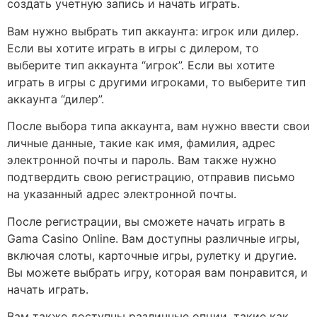
создать учетную запись и начать играть.
Вам нужно выбрать тип аккаунта: игрок или дилер.
Если вы хотите играть в игры с дилером, то
выберите тип аккаунта “игрок”. Если вы хотите
играть в игры с другими игроками, то выберите тип
аккаунта “дилер”.
После выбора типа аккаунта, вам нужно ввести свои
личные данные, такие как имя, фамилия, адрес
электронной почты и пароль. Вам также нужно
подтвердить свою регистрацию, отправив письмо
на указанный адрес электронной почты.
После регистрации, вы сможете начать играть в
Gama Casino Online. Вам доступны различные игры,
включая слоты, карточные игры, рулетку и другие.
Вы можете выбрать игру, которая вам понравится, и
начать играть.
Вам также доступны различные опции, такие как