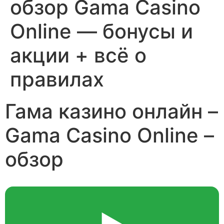
обзор Gama Casino
Online — бонусы и
акции + всё о
правилах
Гама казино онлайн –
Gama Casino Online –
обзор