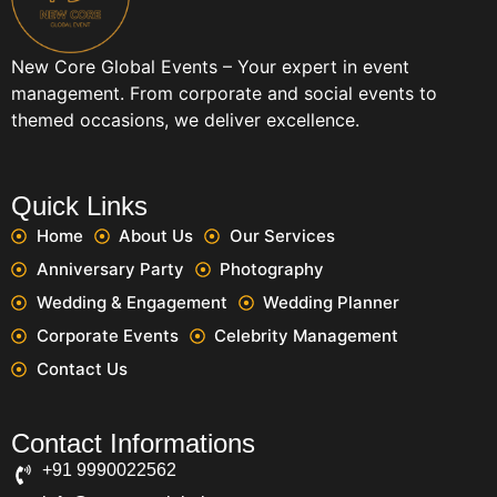
New Core Global Events – Your expert in event
management. From corporate and social events to
themed occasions, we deliver excellence.
Quick Links
Home
About Us
Our Services
Anniversary Party
Photography
Wedding & Engagement
Wedding Planner
Corporate Events
Celebrity Management
Contact Us
Contact Informations
+91 9990022562