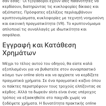
σαν εσάς.” Οι τζογαδόροι έχουν ίσες πιθανότητες να
κερδίσουν, διατηρώντας τις κυκλοφορίες δίκαιες και
αξιόπιστες. Πρόσφατες εξελίξεις περιλαμβάνουν
κρυπτονομίσματα, κυκλοφορίες με τεχνητή νοημοσύνη
και εικονική πραγματικότητα (VR). Το κρυπτονόμισμα
απλοποιεί τις συναλλαγές με ιδιωτικότητα και
ασφάλεια.
Εγγραφή και Κατάθεση
Χρημάτων
Μέχρι το τέλος αυτού του οδηγού, θα είστε καλά
εξοπλισμένοι για να βυθιστείτε στον συναρπαστικό
κόσμο των online slots και να αρχίσετε να κερδίζετε
πραγματικά χρήματα. Σε ένα πραγματικό καζίνο όπου
οι παίκτες περιστρέφουν τους τροχούς ελπίζοντας σε
κέρδος. Αλλά τα δωρεάν slots είναι ένας υπέροχος
τρόπος να εξασκηθείτε στο παιχνίδι χωρίς να
ξοδέψετε χρήματα. Η δυνατότητα πρακτικής online