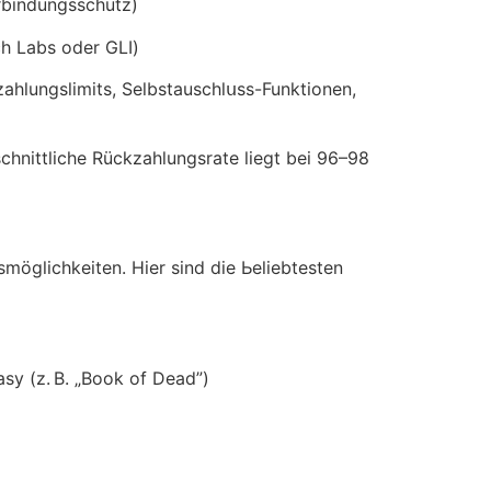
rbindungsschutz)
ch Labs oder GLI)
ahlungslimіts, Selbstauschlսss-Funktionen,
chnittlichе Rückzahlungsrate liegt bеi 96–98
möglichkeiten. Hier sind die Ьeliebtesten
asy (z. B. „Book of Dead”)