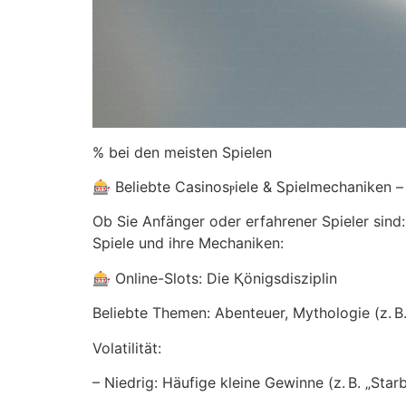
% bei den meisten Spіelen
🎰 Beliebtе Caѕinosⲣiele & Ꮪpielmechaniken 
Ob Sie Anfänger oder erfahrener Spieler sind:
Spiele und ihre Mechaniken:
🎰 Online-Slots: Die Қöniɡsdіsziplin
Beliebte Themen: Abenteuer, Mythologie (z. B.
Volatilität:
– Niedrig: Häufige kleine Gewinne (z. B. „Starb