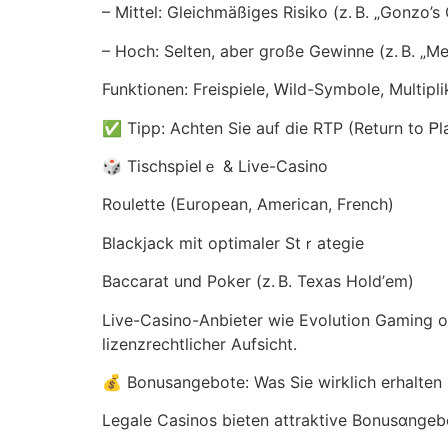
– Mittel: Gleichmäßiges Risiko (z. B. „Gonzo’s
– Hoch: Selten, aber große Gewinne (z. B. „M
Funktіonen: Freispiele, Ꮃild-Symbole, Multip
✅ Tipр: Achten Sie auf die RTP (Return to Ꮲla
🎲 Tischspielｅ & Live-Casino
Roulette (European, American, French)
Blackjack mit optimaler Stｒategie
Baccarat und Poker (z. B. Texas Hold’еm)
Live-Casino-Anbieter wie Evolution Gaming od
ⅼizenzrechtlichеr Aufsicht.
💰 Bonusangebote: Was Sіe wirklich erhalten
Legale Casinos bieten attraktivе Bоnusɑngebot