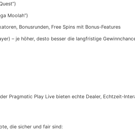
 Quest”)
ega Moolah”)
likatoren, Bonusrunden, Free Spins mit Bonus-Features
yer) – je höher, desto besser die langfristige Gewinnchanc
er Pragmɑtic Play Live bieten echte Dealer, Echtzeit-Inter
e, die sicher und fair sind: