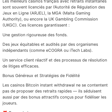
Les meilleurs casinos français avec retraits instantanés
sont souvent licenciés par l’Autorité de Régulation des
Jeux en Ligne (ARJEL), la MGA (Malta Gaming
Authority), ou encore la UK Gambling Commission
(UKGC). Ces licences garantissent :
Une gestion rigoureuse des fonds.
Des jeux équitables et audités par des organismes
indépendants (comme eCOGRA ou iTech Labs).
Un service client réactif et des processus de résolution
de litiges efficaces.
Bonus Généreux et Stratégies de Fidélité
Les casinos Bitcoin instant withdrawal ne se contentent
pas de proposer des retraits rapides — ils séduisent
aussi par des bonus attractifs conçus pour fidéliser les
joueurs.