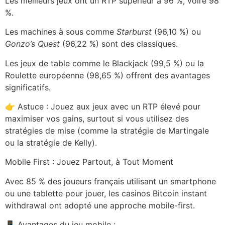
Les meilleurs jeux ont un RTP supérieur à 96 %, voire 98
%.
Les machines à sous comme
Starburst
(96,10 %) ou
Gonzo’s Quest
(96,22 %) sont des classiques.
Les jeux de table comme le Blackjack (99,5 %) ou la
Roulette européenne (98,65 %) offrent des avantages
significatifs.
👉 Astuce : Jouez aux jeux avec un RTP élevé pour
maximiser vos gains, surtout si vous utilisez des
stratégies de mise (comme la stratégie de Martingale
ou la stratégie de Kelly).
Mobile First : Jouez Partout, à Tout Moment
Avec 85 % des joueurs français utilisant un smartphone
ou une tablette pour jouer, les casinos Bitcoin instant
withdrawal ont adopté une approche mobile-first.
📱 Avantages du jeu mobile :