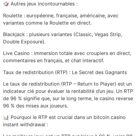
🎲 Autres jeux incontournables :
Roulette : européenne, française, américaine, avec
variantes comme la Roulette en direct.
Blackjack : plusieurs variantes (Classic, Vegas Strip,
Double Exposure).
Live Casino : immersion totale avec croupiers en direct,
commentaires en français, et chat interactif.
Taux de redistribution (RTP) : Le Secret des Gagnants
Le taux de redistribution (RTP – Return to Player) est un
indicateur clé pour évaluer la rentabilité d’un jeu. Un RTP
de 96 % signifie que, sur le long terme, le casino reverse
96 % des mises aux joueurs.
📊 Pourquoi le RTP est crucial dans un bitcoin casino
instant withdrawal :