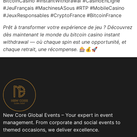
BitcoinCasino #InstantWithdrawal #CasinoEnLigne
#JeuFrançais #MachinesASous #RTP #MobileCasino
#JeuxResponsables #CryptoFrance #BitcoinFrance
Prêt à transformer votre expérience de jeu ? Découvrez
dès maintenant le monde du bitcoin casino instant
withdrawal — où chaque spin est une opportunité, et
chaque retrait, une récompense.
🎰💰🚀
New Core Global Events – Your expert in event
management. From corporate and social events to
themed occasions, we deliver excellence.