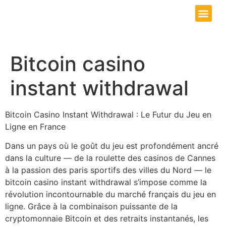
Our Service
Contact Us
Bitcoin casino
instant withdrawal
Bitcoin Casino Instant Withdrawal : Le Futur du Jeu en
Ligne en France
Dans un pays où le goût du jeu est profondément ancré
dans la culture — de la roulette des casinos de Cannes
à la passion des paris sportifs des villes du Nord — le
bitcoin casino instant withdrawal s’impose comme la
révolution incontournable du marché français du jeu en
ligne. Grâce à la combinaison puissante de la
cryptomonnaie Bitcoin et des retraits instantanés, les