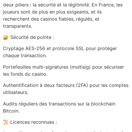
deux piliers : la sécurité et la légitimité. En France, les
joueurs sont de plus en plus exigeants, et ils
recherchent des casinos fiables, régulés, et
transparents.
🔐 Sécurité de pointe :
Cryptage AES-256 et protocole SSL pour protéger
chaque transaction.
Portefeuilles multi-signatures (multisig) pour sécuriser
les fonds du casino.
Authentification à deux facteurs (2FA) pour les comptes
utilisateurs.
Audits réguliers des transactions sur la blockchain
Bitcoin.
📜 Licences reconnues :