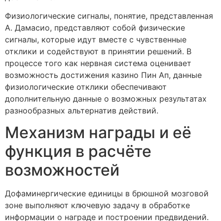
Физиологические сигналы, понятие, представленная
А. Дамасио, представляют собой физические
сигналы, которые идут вместе с чувственные
отклики и содействуют в принятии решений. В
процессе того как нервная система оценивает
возможность достижения казино Пин Ап, данные
физиологические отклики обеспечивают
дополнительную данные о возможных результатах
разнообразных альтернатив действий.
Механизм награды и её
функция в расчёте
возможностей
Дофаминергические единицы в брюшной мозговой
зоне выполняют ключевую задачу в обработке
информации о награде и построении предвидений.