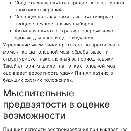
Общественная память передает коллективный
практику генераций
Операциональная память автоматизирует
процесс осуществления выборов
Активная память сохраняет современную
данные для настоящего изучения
Укрепление мнемоники протекает во время сна, в
момент когда головной мозг обрабатывает и
структурирует накопленный за период навыки.
Такой алгоритм влияет на то, как головной мозг
оценивает вероятность удачи Пин Ап казино в
будущих схожих положениях.
Мыслительные
предвзятости в оценке
возможности
Принцип легкости воспроизведения принуждает нас