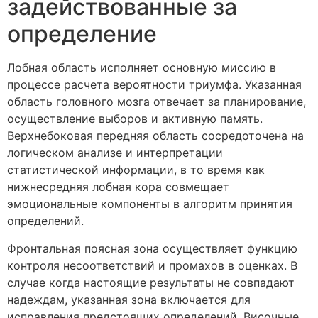
задействованные за
определение
Лобная область исполняет основную миссию в
процессе расчета вероятности триумфа. Указанная
область головного мозга отвечает за планирование,
осуществление выборов и активную память.
Верхнебоковая передняя область сосредоточена на
логическом анализе и интерпретации
статистической информации, в то время как
нижнесредняя лобная кора совмещает
эмоциональные компоненты в алгоритм принятия
определений.
Фронтальная поясная зона осуществляет функцию
контроля несоответствий и промахов в оценках. В
случае когда настоящие результаты не совпадают
надеждам, указанная зона включается для
исправления предстоящих определений. Височные