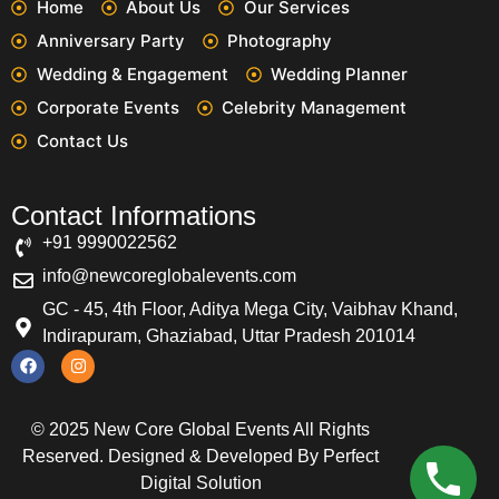
Home
About Us
Our Services
Anniversary Party
Photography
Wedding & Engagement
Wedding Planner
Corporate Events
Celebrity Management
Contact Us
Contact Informations
+91 9990022562
info@newcoreglobalevents.com
GC - 45, 4th Floor, Aditya Mega City, Vaibhav Khand,
Indirapuram, Ghaziabad, Uttar Pradesh 201014
© 2025 New Core Global Events All Rights
Reserved. Designed & Developed By
Perfect
Digital Solution