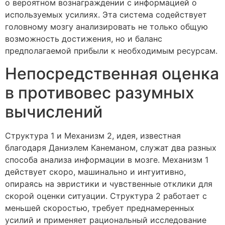
о вероятном вознаграждении с информацией о
используемых усилиях. Эта система содействует
головному мозгу анализировать не только общую
возможность достижения, но и баланс
предполагаемой прибыли к необходимым ресурсам.
Непосредственная оценка
в противовес разумных
вычислений
Структура 1 и Механизм 2, идея, известная
благодаря Даниэлем Канеманом, служат два разных
способа анализа информации в мозге. Механизм 1
действует скоро, машинально и интуитивно,
опираясь на эвристики и чувственные отклики для
скорой оценки ситуации. Структура 2 работает с
меньшей скоростью, требует преднамеренных
усилий и применяет рациональный исследование