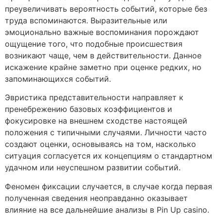
преувеличивать вероятность событий, которые без
труда вспоминаются. Выразительные или
эмоционально важные воспоминания порождают
ощущение того, что подобные происшествия
возникают чаще, чем в действительности. Данное
искажение крайне заметно при оценке редких, но
запоминающихся событий.
Эвристика представительности направляет к
пренебрежению базовых коэффициентов и
фокусировке на внешнем сходстве настоящей
положения с типичными случаями. Личности часто
создают оценки, основываясь на том, насколько
ситуация согласуется их концепциям о стандартном
удачном или неуспешном развитии событий.
Феномен фиксации случается, в случае когда первая
полученная сведения неоправданно оказывает
влияние на все дальнейшие анализы в Pin Up casino.