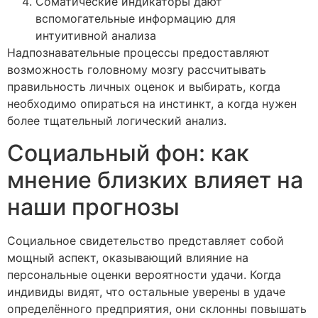
Соматические индикаторы дают
вспомогательные информацию для
интуитивной анализа
Надпознавательные процессы предоставляют
возможность головному мозгу рассчитывать
правильность личных оценок и выбирать, когда
необходимо опираться на инстинкт, а когда нужен
более тщательный логический анализ.
Социальный фон: как
мнение близких влияет на
наши прогнозы
Социальное свидетельство представляет собой
мощный аспект, оказывающий влияние на
персональные оценки вероятности удачи. Когда
индивиды видят, что остальные уверены в удаче
определённого предприятия, они склонны повышать