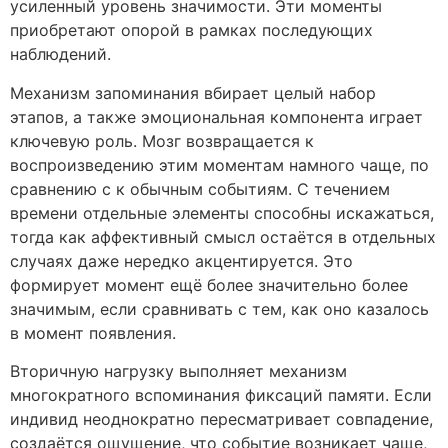
усиленный уровень значимости. Эти моменты
приобретают опорой в рамках последующих
наблюдений.
Механизм запоминания вбирает целый набор
этапов, а также эмоциональная компонента играет
ключевую роль. Мозг возвращается к
воспроизведению этим моментам намного чаще, по
сравнению с к обычным событиям. С течением
времени отдельные элементы способны искажаться,
тогда как аффективный смысл остаётся в отдельных
случаях даже нередко акцентируется. Это
формирует момент ещё более значительно более
значимым, если сравнивать с тем, как оно казалось
в момент появления.
Вторичную нагрузку выполняет механизм
многократного вспоминания фиксаций памяти. Если
индивид неоднократно пересматривает совпадение,
создаётся ощущение, что событие возникает чаще,