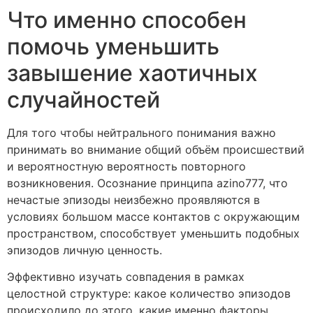
Что именно способен
помочь уменьшить
завышение хаотичных
случайностей
Для того чтобы нейтрального понимания важно
принимать во внимание общий объём происшествий
и вероятностную вероятность повторного
возникновения. Осознание принципа azino777, что
нечастые эпизоды неизбежно проявляются в
условиях большом массе контактов c окружающим
пространством, способствует уменьшить подобных
эпизодов личную ценность.
Эффективно изучать совпадения в рамках
целостной структуре: какое количество эпизодов
происходило до этого, какие именно факторы