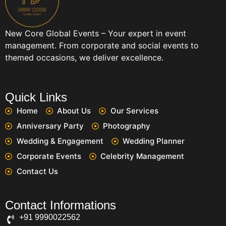
New Core Global Events – Your expert in event
management. From corporate and social events to
themed occasions, we deliver excellence.
Quick Links
Home
About Us
Our Services
Anniversary Party
Photography
Wedding & Engagement
Wedding Planner
Corporate Events
Celebrity Management
Contact Us
Contact Informations
+91 9990022562