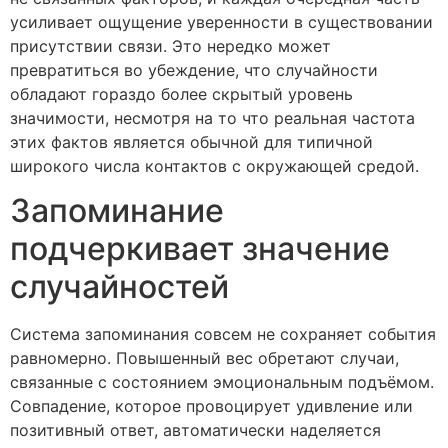
усиливает ощущение уверенности в существовании
присутствии связи. Это нередко может
превратиться во убеждение, что случайности
обладают гораздо более скрытый уровень
значимости, несмотря на то что реальная частота
этих фактов является обычной для типичной
широкого числа контактов с окружающей средой.
Запоминание
подчеркивает значение
случайностей
Система запоминания совсем не сохраняет события
равномерно. Повышенный вес обретают случаи,
связанные c состоянием эмоциональным подъёмом.
Совпадение, которое провоцирует удивление или
позитивный ответ, автоматически наделяется