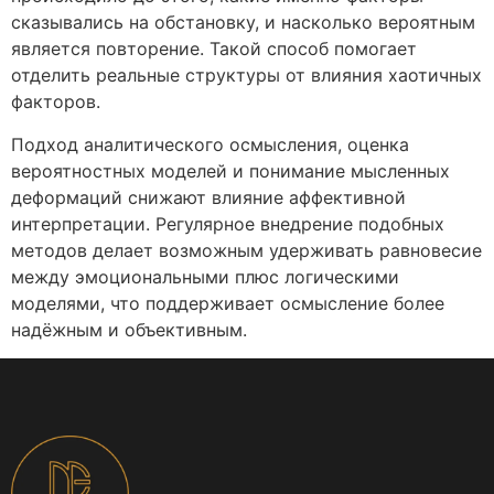
сказывались на обстановку, и насколько вероятным
является повторение. Такой способ помогает
отделить реальные структуры от влияния хаотичных
факторов.
Подход аналитического осмысления, оценка
вероятностных моделей и понимание мысленных
деформаций снижают влияние аффективной
интерпретации. Регулярное внедрение подобных
методов делает возможным удерживать равновесие
между эмоциональными плюс логическими
моделями, что поддерживает осмысление более
надёжным и объективным.