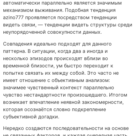
автоматически параллельно является значимым
механизмом выживания. Подобная тенденция
azino777 проявляется посредством тенденции
видеть связи, — тенденции видеть структуры среди
неупорядоченной совокупности данных.
Совпадения идеально подходят для данного
паттерна. В ситуации, когда два а иногда и
несколько эпизодов происходят вблизи во
временной близости, ум быстро переходит к
попытке связать их между собой. Это часто не
имеет отношение с объективным анализом:
значимее чувственный контекст параллельно
чувство нестандартности произошедшего. Итогом
возникает впечатление неявной закономерности,
которая осознаётся словно подкрепление
субъективной догадки.
Нередко создаются последовательности на основе
не связанных факторов, и каждая очередная часть