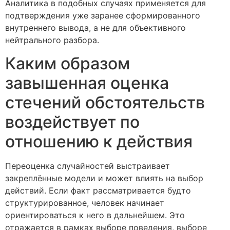
Аналитика в подобных случаях применяется для
подтверждения уже заранее сформированного
внутреннего вывода, а не для объективного
нейтрального разбора.
Каким образом
завышенная оценка
стечений обстоятельств
воздействует по
отношению к действия
Переоценка случайностей выстраивает
закреплённые модели и может влиять на выбор
действий. Если факт рассматривается будто
структурированное, человек начинает
ориентироваться к него в дальнейшем. Это
отражается в рамках выборе поведения, выборе