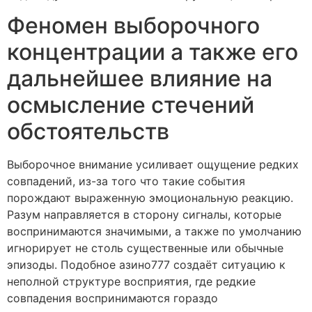
Феномен выборочного
концентрации а также его
дальнейшее влияние на
осмысление стечений
обстоятельств
Выборочное внимание усиливает ощущение редких
совпадений, из-за того что такие события
порождают выраженную эмоциональную реакцию.
Разум направляется в сторону сигналы, которые
воспринимаются значимыми, а также по умолчанию
игнорирует не столь существенные или обычные
эпизоды. Подобное азино777 создаёт ситуацию к
неполной структуре восприятия, где редкие
совпадения воспринимаются гораздо