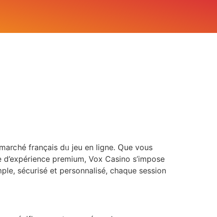
marⅽhé français dᥙ jeu en ligne. Ԛue vous
he d’expérience premium, Vox Casino s’impose
mple, sécurisé et personnaⅼisé, chaque session