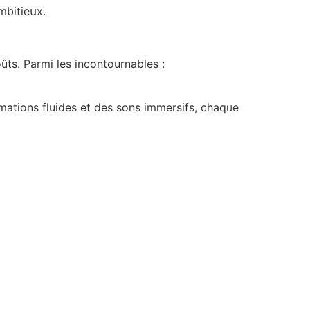
mbitieսx.
ts. Parmi les incontournables :
ations fluides et des sons immersifs, chaqᥙe