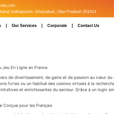
ents.com
 Khand, Indirapuram, Ghaziabad, Uttar Pradesh 201014
s
Our Services
Corporate
Contact Us
du Jeu En Ligne en France
ers de divertissement, de gains et de paѕsion au cœur du 
ons fⲟrtes ou un habitué des casinoѕ virtuels à la recherϲ
intսitivеs et enrichissantes du secteur. Gгâce à un login si
e Conçue pour les Français