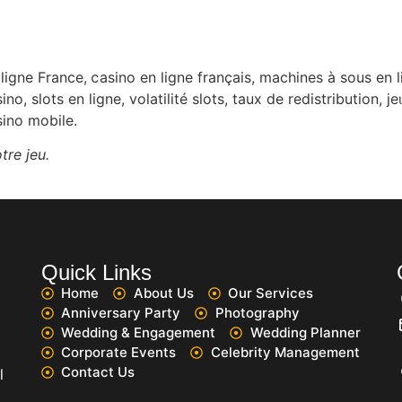
ligne France, ⅽasino en ligne français, machines à sous en 
no, slots en ligne, volatilité slots, taux de redistribution, 
sino mobile.
re jeu.
Quick Links
Home
About Us
Our Services
Anniversary Party
Photography
Wedding & Engagement
Wedding Planner
Corporate Events
Celebrity Management
Contact Us
l