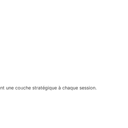
еnt une cοᥙche stratégique à chaque session.