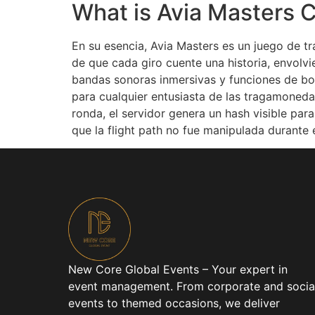
What is Avia Masters 
En su esencia, Avia Masters es un juego de t
de que cada giro cuente una historia, envol
bandas sonoras inmersivas y funciones de bon
para cualquier entusiasta de las tragamoneda
ronda, el servidor genera un hash visible par
que la flight path no fue manipulada durante e
New Core Global Events – Your expert in
event management. From corporate and socia
events to themed occasions, we deliver