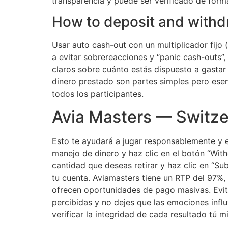
transparencia y puede ser verificado de form
How to deposit and withdr
Usar auto cash-out con un multiplicador fijo 
a evitar sobrereacciones y “panic cash-outs”
claros sobre cuánto estás dispuesto a gastar
dinero prestado son partes simples pero esen
todos los participantes.
Avia Masters — Switze
Esto te ayudará a jugar responsablemente y e
manejo de dinero y haz clic en el botón “With
cantidad que deseas retirar y haz clic en “S
tu cuenta. Aviamasters tiene un RTP del 97%,
ofrecen oportunidades de pago masivas. Evita 
percibidas y no dejes que las emociones infl
verificar la integridad de cada resultado tú m