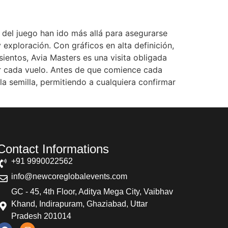
del juego han ido más allá para asegurarse
 exploración. Con gráficos en alta definición,
ientos, Avia Masters es una visita obligada
car cada vuelo. Antes de que comience cada
la semilla, permitiendo a cualquiera confirmar
Contact Informations
+91 9990022562
info@newcoreglobalevents.com
GC - 45, 4th Floor, Aditya Mega City, Vaibhav
Khand, Indirapuram, Ghaziabad, Uttar
Pradesh 201014