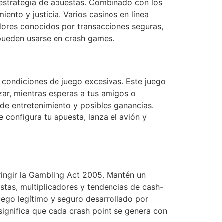
u estrategia de apuestas. Combinado con los
iento y justicia. Varios casinos en línea
dores conocidos por transacciones seguras,
 pueden usarse en crash games.
 condiciones de juego excesivas. Este juego
zar, mientras esperas a tus amigos o
de entretenimiento y posibles ganancias.
configura tu apuesta, lanza el avión y
ringir la Gambling Act 2005. Mantén un
estas, multiplicadores y tendencias de cash-
juego legítimo y seguro desarrollado por
significa que cada crash point se genera con