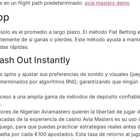
ce en un flight path predeterminado.
avia masters demo
pp
 solo es el promedio a largo plazo. El método Flat Betting
temente de si ganas o pierdes. Este método ayuda a mante
das rápidas.
ash Out Instantly
s spins y ajustar sus preferencias de sonido y visuales (j
determinados por algoritmos RNG, garantizando que ningún
cceso a una amplia gama de métodos de depósito confiables
.
ores de Nigerian Aviamasters quieren la libertad de jugar
cadas de la experiencia de casino Avia Masters es su uso d
ego, para que puedas practicar estrategias reales antes de
elta por cada €100 apostados. Esta tasa de retorno al juga