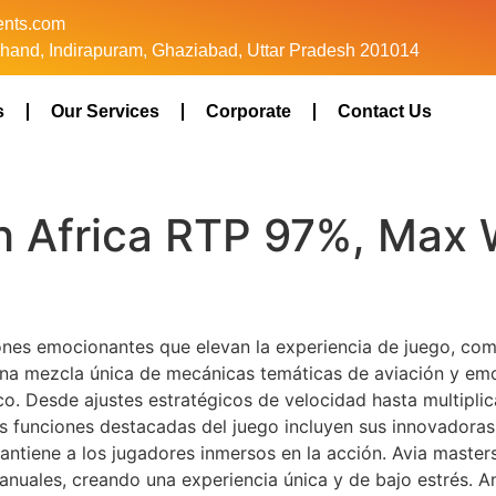
ents.com
 Khand, Indirapuram, Ghaziabad, Uttar Pradesh 201014
s
Our Services
Corporate
Contact Us
h Africa RTP 97%, Max 
ones emocionantes que elevan la experiencia de juego, com
na mezcla única de mecánicas temáticas de aviación y emo
o. Desde ajustes estratégicos de velocidad hasta multiplic
as funciones destacadas del juego incluyen sus innovadoras 
mantiene a los jugadores inmersos en la acción. Avia maste
nuales, creando una experiencia única y de bajo estrés. 